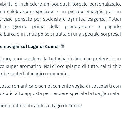
sibilità di richiedere un bouquet floreale personalizzato,
na celebrazione speciale o un piccolo omaggio per un
vizio pensato per soddisfare ogni tua esigenza. Potrai
alche giorno prima della prenotazione e pagarlo
barca o in anticipo se si tratta di una speciale sorpresa!
re navighi sul Lago di Como! 🥂
ano, puoi scegliere la bottiglia di vino che preferisci: un
o super aromatico. Noi ci occupiamo di tutto, calici chic
sarti e goderti il magico momento.
posta romantica o semplicemente voglia di coccolarti con
vizio è fatto apposta per rendere speciale la tua giornata.
enti indimenticabili sul Lago di Como!