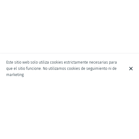
Este sitio web solo utiliza cookies estrictamente necesarias para
que el sitio funcione. No utilizamos cookies de seguimiento ni de
marketing.
ALQUILER DE BARCOS CON Y SIN PATRÓN
EN EL CENTRO DE COMO
En Shusciu rent a boat somos una empresa de alquiler de barcos
en el Lago de Como, en el centro de la ciudad. Alquile un barco
sin licencia con auto-conducción o un tour privado con un patrón
profesional. Contacte con nosotros para más información. También
disponemos de barcos para 5 personas. Únase a la aventura y