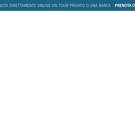
NOTA DIRETTAMENTE ONLINE UN
TOUR PRIVATO O UNA BARCA
PRENOTA 
SHUSCIU NAUTICAL DIVISION