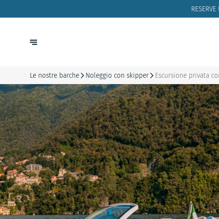
RESERVE
Le nostre barche
Noleggio con skipper
Escursione privata co