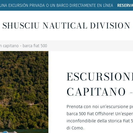
 UNA EXCURSIÓN PRIVADA O UN BARCO
DIRECTAMENTE EN LÍNEA
RESERVA
SHUSCIU NAUTICAL DIVISION
n capitano - barca fiat 500
ESCURSION
CAPITANO -
Prenota con noi un’escursione pri
barca 500 Fiat Offshore! Un’esper
inconfondibile della storica Fiat 
di Como.