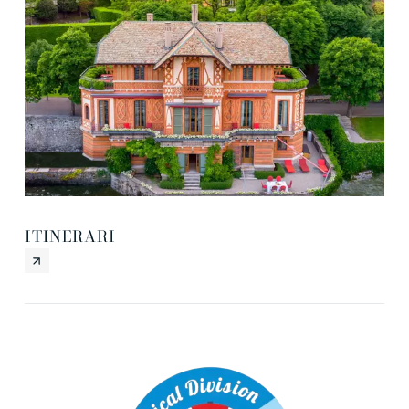
ES
ITINERARI
BA