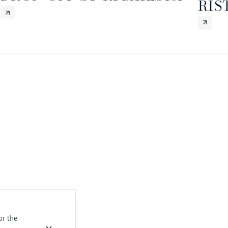
RIS
or the