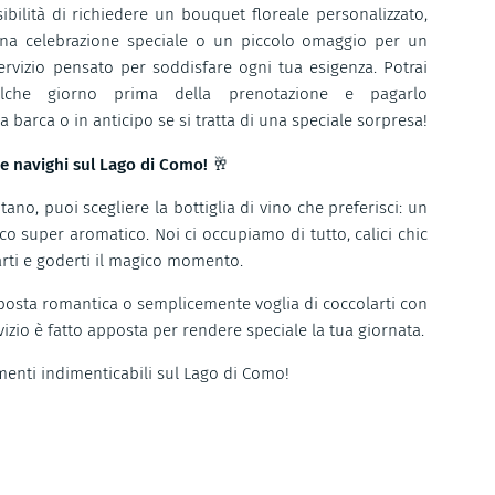
sibilità di richiedere un bouquet floreale personalizzato,
na celebrazione speciale o un piccolo omaggio per un
vizio pensato per soddisfare ogni tua esigenza. Potrai
alche giorno prima della prenotazione e pagarlo
barca o in anticipo se si tratta di una speciale sorpresa!
re navighi sul Lago di Como! 🥂
ano, puoi scegliere la bottiglia di vino che preferisci: un
o super aromatico. Noi ci occupiamo di tutto, calici chic
sarti e goderti il magico momento.
posta romantica o semplicemente voglia di coccolarti con
vizio è fatto apposta per rendere speciale la tua giornata.
enti indimenticabili sul Lago di Como!