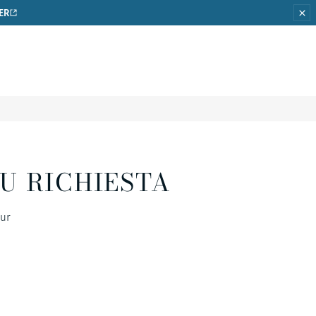
ER
U RICHIESTA
our