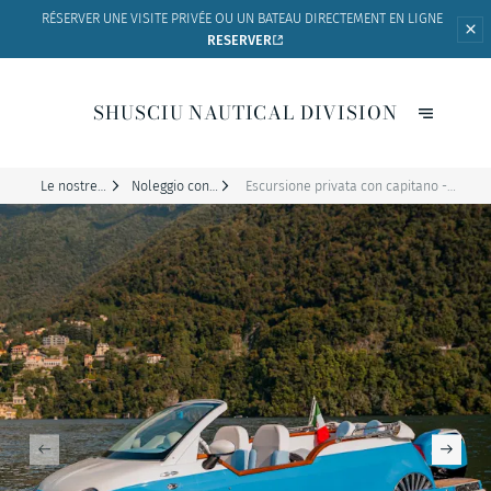
RÉSERVER UNE VISITE PRIVÉE OU UN BATEAU
DIRECTEMENT EN LIGNE
RESERVER
SHUSCIU NAUTICAL DIVISION
Le nostre
Noleggio con
Escursione privata con capitano -
barche
skipper
barca fiat 500