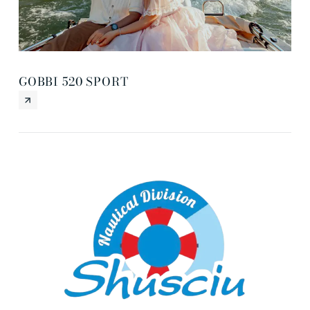
ES
GOBBI 520 SPORT
BA